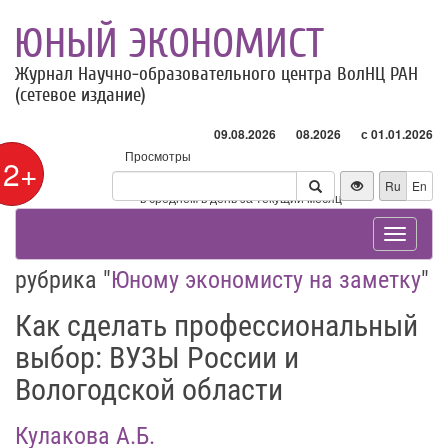
ЮНЫЙ ЭКОНОМИСТ
Журнал Научно-образовательного центра ВолНЦ РАН
(сетевое издание)
09.08.2026
08.2026
с 01.01.2026
Просмотры
12+
Посетители
Ru
En
* - в среднем в день за текущий месяц
Toggle
navigat
рубрика "
Юному экономисту на заметку
"
Как сделать профессиональный
выбор: ВУЗЫ России и
Вологодской области
Кулакова А.Б.