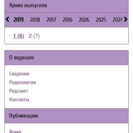
Архив выпусков
2019
2018
2017
2016
2026
2025
2024
2
2 (7)
1 (6)
О журнале
Сведения
Редколлегия
Редсовет
Контакты
Публикации
Архив