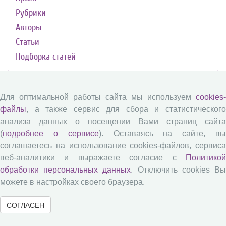
Рубрики
Авторы
Статьи
Подборка статей
Журналы ВолНЦ РАН
Для оптимальной работы сайта мы используем
cookies-
файлы
, а также сервис для сбора и статистического
анализа данных о посещении Вами страниц сайта
Экономические и социальные перемены
(
подробнее о сервисе
). Оставаясь на сайте, в
Проблемы развития территории
соглашаетесь на использование cookies-файлов, сервиса
Вопросы территориального развития
веб-аналитики и выражаете согласие с
Политикой
Социальное пространство
обработки персональных данных
. Отключить cookies В
Юный экономист
можете в настройках своего браузера.
АгроЗооТехника
СОГЛАСЕН