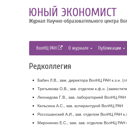
ЮНЫЙ ЭКОНОМИСТ
Журнал Научно-образовательного центра Вол
ВолНЦ РАН
О журнале
Публикации
Редколлегия
Бабич Л.В., зам. директора ВолНЦ РАН к.э.н. (
Третьякова О.В., зав. отделом к.ф.н. (заместит
Леонидова Г.В., зав. лабораторией ВолНЦ РАН к
Кельсина А.С., зав. аспирантурой ВолНЦ РАН
Россошанский А.И., зав. отделом ВолНЦ РАН к.э
Мироненко Е.С., зам. зав. отделом ВолНЦ РАН 