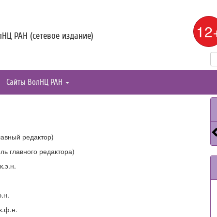
12
НЦ РАН (сетевое издание)
Сайты ВолНЦ РАН
главный редактор)
ель главного редактора)
.э.н.
.н.
к.ф.н.