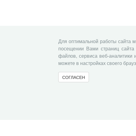
Для оптимальной работы сайта 
посещении Вами страниц сайта 
файлов, сервиса веб-аналитики 
можете в настройках своего брауз
СОГЛАСЕН
© 2000-2026 Вологодский научный центр Российско
Контент доступен под лицензией
Creative Commons 
Метаданные издания можно просматривать, скачивать, копировать