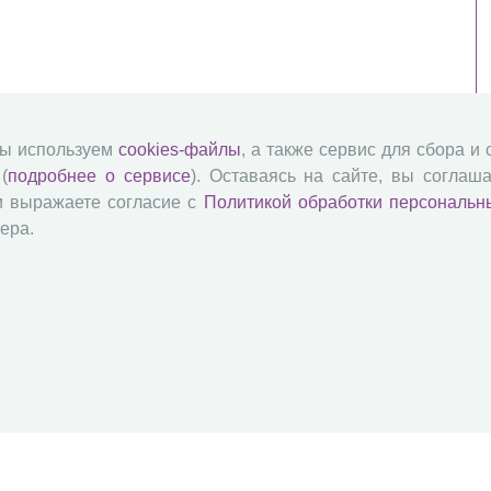
мы используем
cookies-файлы
, а также сервис для сбора и
(
подробнее о сервисе
). Оставаясь на сайте, вы соглаша
и выражаете согласие с
Политикой обработки персональн
ера.
й академии наук
Attribution-NonCommercial-NoDerivatives 4.0 International License
 и распространять без дополнительного разрешения