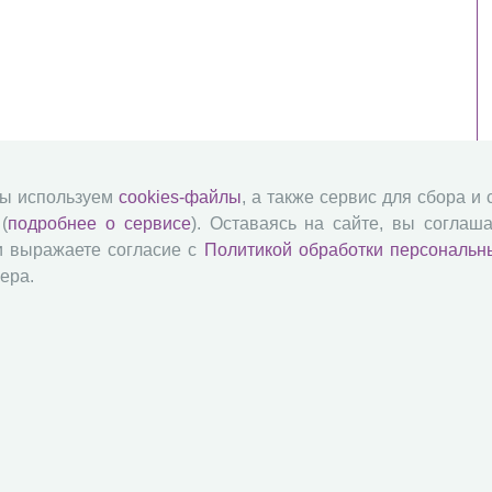
мы используем
cookies-файлы
, а также сервис для сбора и
(
подробнее о сервисе
). Оставаясь на сайте, вы соглаша
и выражаете согласие с
Политикой обработки персональн
ера.
й академии наук
Attribution-NonCommercial-NoDerivatives 4.0 International License
 и распространять без дополнительного разрешения