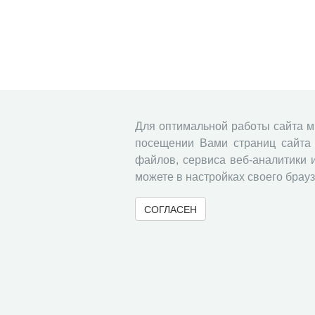
Для оптимальной работы сайта 
посещении Вами страниц сайта 
файлов, сервиса веб-аналитики 
можете в настройках своего брауз
СОГЛАСЕН
© 2000-2026 Вологодский научный центр Российско
Контент доступен под лицензией
Creative Commons 
Метаданные издания можно просматривать, скачивать, копировать