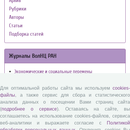
Архив
Рубрики
Авторы
Статьи
Подборка статей
Журналы ВолНЦ РАН
Экономические и социальные перемены
Проблемы развития территории
Вопросы территориального развития
Для оптимальной работы сайта мы используем
cookies-
файлы
, а также сервис для сбора и статистического
Социальное пространство
анализа данных о посещении Вами страниц сайта
Юный экономист
(
подробнее о сервисе
). Оставаясь на сайте, в
АгроЗооТехника
соглашаетесь на использование cookies-файлов, сервиса
веб-аналитики и выражаете согласие с
Политикой
обработки персональных данных
. Отключить cookies В