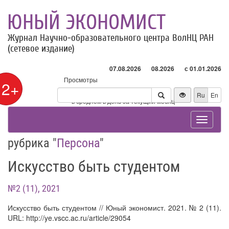
ЮНЫЙ ЭКОНОМИСТ
Журнал Научно-образовательного центра ВолНЦ РАН
(сетевое издание)
07.08.2026
08.2026
с 01.01.2026
Просмотры
12+
Посетители
Ru
En
* - в среднем в день за текущий месяц
Toggle
navigat
рубрика "
Персона
"
Искусство быть студентом
№2 (11), 2021
Искусство быть студентом // Юный экономист. 2021. № 2 (11).
URL: http://ye.vscc.ac.ru/article/29054