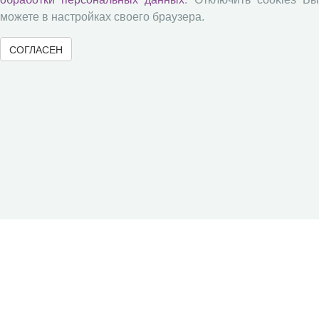
можете в настройках своего браузера.
СОГЛАСЕН
© 2000-2026 Вологодский научный центр Российской
академии наук
Контент доступен под лицензией
Creative Commons Attribution-
NonCommercial-NoDerivatives 4.0 International License
Метаданные издания можно просматривать, скачивать, копировать и
распространять без дополнительного разрешения