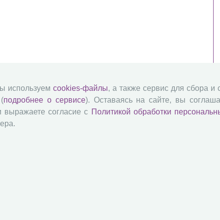
мы используем
cookies-файлы
, а также сервис для сбора и
(
подробнее о сервисе
). Оставаясь на сайте, вы соглаша
и выражаете согласие с
Политикой обработки персональн
ера.
й академии наук
Attribution-NonCommercial-NoDerivatives 4.0 International License
 и распространять без дополнительного разрешения