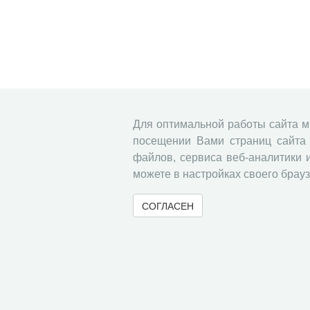
Для оптимальной работы сайта 
посещении Вами страниц сайта 
файлов, сервиса веб-аналитики 
можете в настройках своего брауз
СОГЛАСЕН
© 2000-2026 Вологодский научный центр Российско
Контент доступен под лицензией
Creative Commons 
Метаданные издания можно просматривать, скачивать, копировать