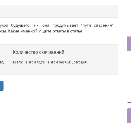
укой будущего, т.к. она продумывает "пути спасения"
осы. Какие именно? Ищите ответы в статье
Количество скачиваний
ned
,
всего:
, в этом году:
, в этом месяце:
, сегодня: