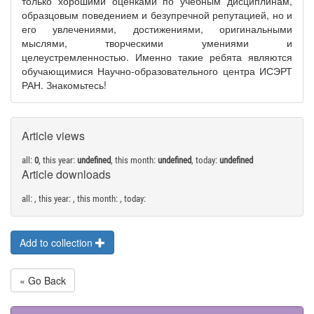
только хорошими оценками по учебным дисциплинам,
образцовым поведением и безупречной репутацией, но и
его увлечениями, достижениями, оригинальными
мыслями, творческими умениями и
целеустремленностью. Именно такие ребята являются
обучающимися Научно-образовательного центра ИСЭРТ
РАН. Знакомьтесь!
Article views
all:
0
, this year:
undefined
, this month:
undefined
, today:
undefined
Article downloads
all:
, this year:
, this month:
, today:
Add to collection
« Go Back