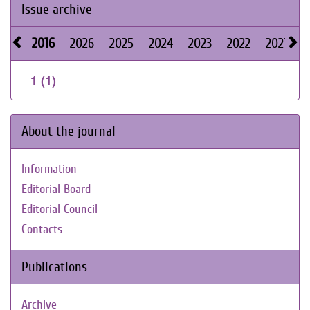
Issue archive
2016
2026
2025
2024
2023
2022
2021
2
1 (1)
About the journal
Information
Editorial Board
Editorial Council
Contacts
Publications
Archive