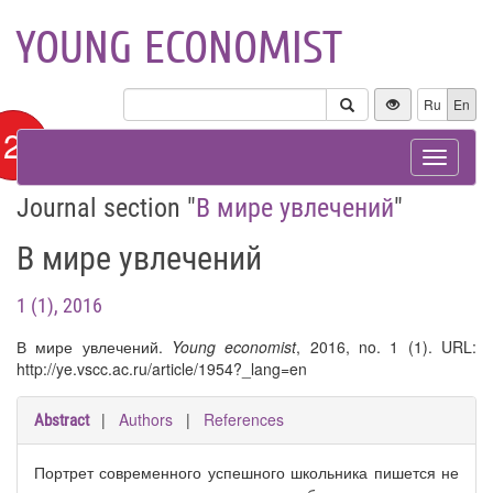
YOUNG ECONOMIST
Ru
En
12+
Toggle
navigat
Journal section "
В мире увлечений
"
В мире увлечений
1 (1), 2016
В мире увлечений.
Young economist
, 2016, no. 1 (1). URL:
http://ye.vscc.ac.ru/article/1954?_lang=en
|
Authors
|
References
Abstract
Портрет современного успешного школьника пишется не