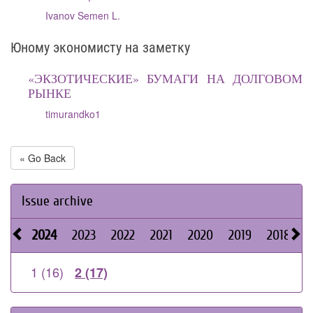
Ivanov Semen L.
Юному экономисту на заметку
«ЭКЗОТИЧЕСКИЕ» БУМАГИ НА ДОЛГОВОМ
РЫНКЕ
timurandko1
« Go Back
Issue archive
2024
2023
2022
2021
2020
2019
2018
2
1 (16)
2 (17)